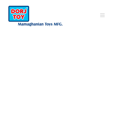
Ski
t
conten