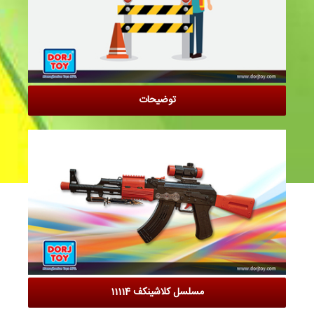
توضیحات
مسلسل کلاشینکف 11114