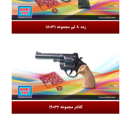
رعد 8 تیر مجموعه 18031
کلانتر مجموعه 19032