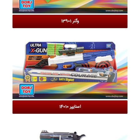
وگنر 13901
اسنایپر 14010