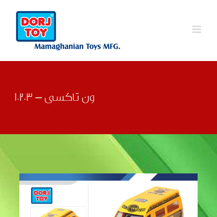
Ski
t
conten
ون تاکسی – 10203
قبلی
بعدی