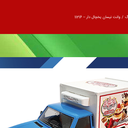
گ
/
وانت نیسان یخچال دار – 11216
ال دار – 11216