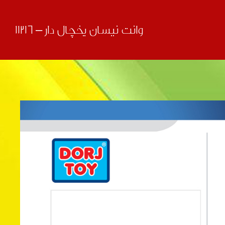
وانت نیسان یخچال دار – 11216
قبلی
بعدی