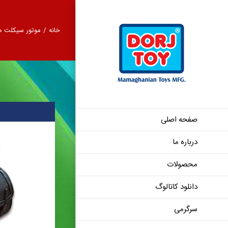
Ski
t
خانه
/
موتور سیکلت ه
conten
صفحه اصلی
درباره ما
یاماها 1300 – 11419
محصولات
دانلود کاتالوگ
سرگرمی