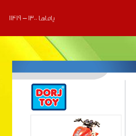
یاماها 1300 – 11419
قبلی
بعدی