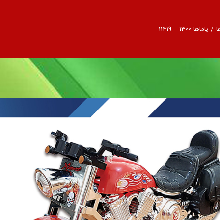
ا
/
یاماها 1300 – 11419