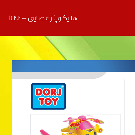
هلیکوپتر عصایی – 15202
قبلی
بعدی