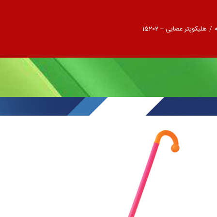
/
هلیکوپتر عصایی – 15202
– 15202