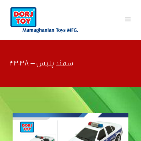
Ski
t
conten
سمند پلیس – 33038
قبلی
بعدی