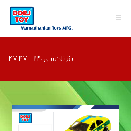
Ski
t
conten
بنز تاکسی 230 – 47047
قبلی
بعدی