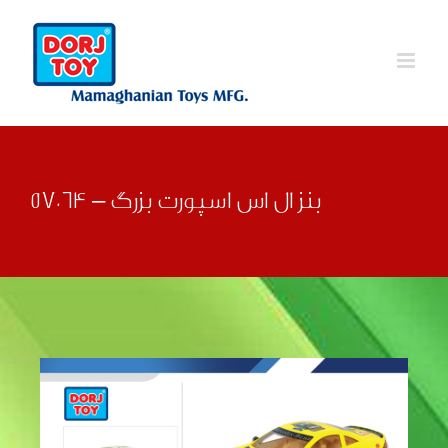
Ski
t
conten
بنز ال اس اسپورت بزرگ – 57064
قبلی
بعدی