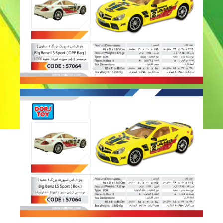
بنز ال اس اسپورت بزرگ – 57064