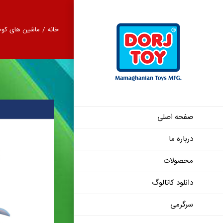
Ski
t
خانه
/
ماشین های کو
conten
صفحه اصلی
درباره ما
اولدز مبیل – 86108
محصولات
دانلود کاتالوگ
سرگرمی