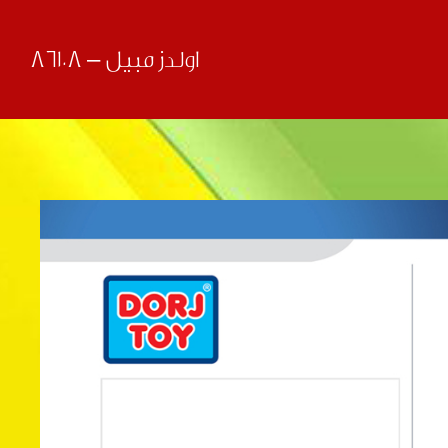
اولدز مبیل – 86108
قبلی
بعدی