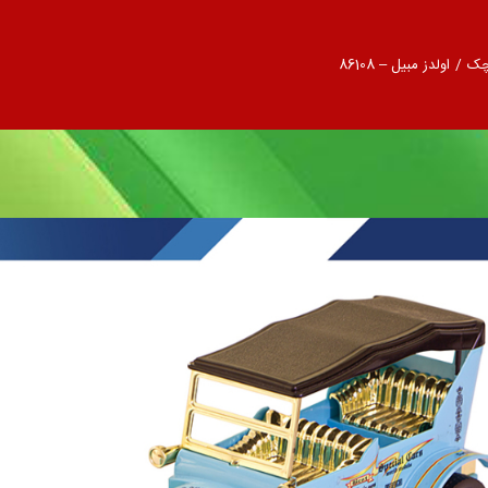
چک
/
اولدز مبیل – 86108