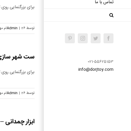
تماس با ما
برای بزرگنمایی روی تص
توسط
26ام مهر, 1404
|
Admin
Pinterest
Instagram
Twitter
Facebook
ست شهر سازی – ب
021-55625153
info@dorjtoy.com
برای بزرگنمایی روی تص
توسط
26ام مهر, 1404
|
Admin
ابزار چمدانی – 73109