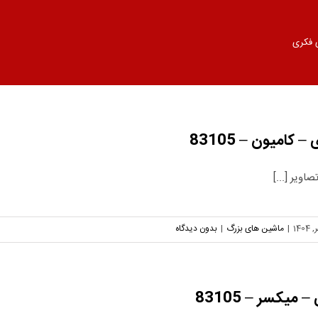
 فکری
امیون – 83105
اویر [...]
|
ماشین های بزرگ
|
بدون دیدگاه
یکسر – 83105