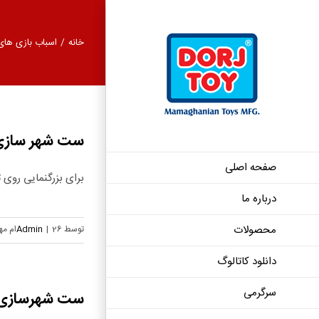
Ski
t
خانه
/
اسباب بازی های
conten
ست شهر سازی – ک
صفحه اصلی
برای بزرگنمایی روی تص
درباره ما
محصولات
توسط
26ام مهر, 1404
|
Admin
دانلود کاتالوگ
سرگرمی
ست شهرسازی – م