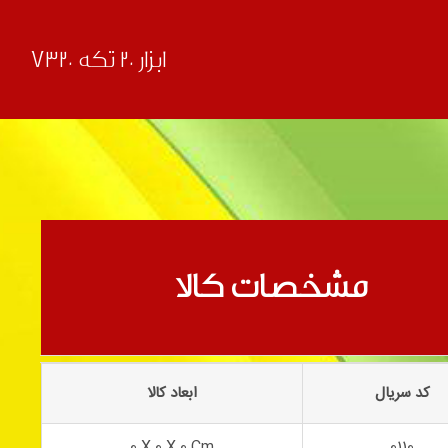
ابزار 20 تکه 7320
قبلی
بعدی
مشخصات کالا
کد سریال
ابعاد کالا
0 X 0 X 0 Cm
0110