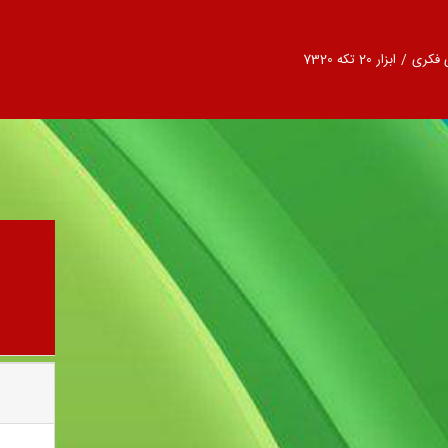
 فکری
/
ابزار 20 تکه 7320