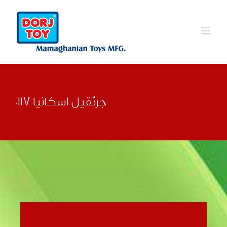
Ski
t
conten
جرثقیل اسکانیا 0117
قبلی
بعدی