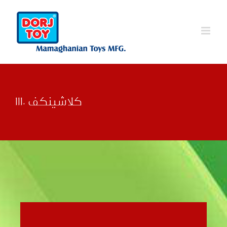
Ski
t
conten
کلاشینکف 1110
قبلی
بعدی