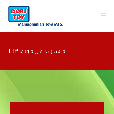
Ski
t
conten
ماشین حمل موتور 01063
قبلی
بعدی