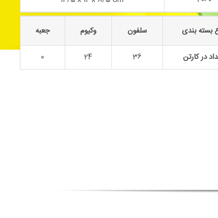
 بسته بندی
سلفون
وکیوم
جعبه
اد در کارتن
36
24
0