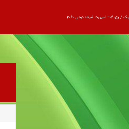
چک
/
پژو 206 اسپورت شیشه دودی 2060