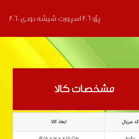
پژو 206 اسپورت شیشه دودی 2060
قبلی
بعدی
مشخصات کالا
کد سریال
ابعاد کالا
14/5 x 12 x 8/5 Cm
2060