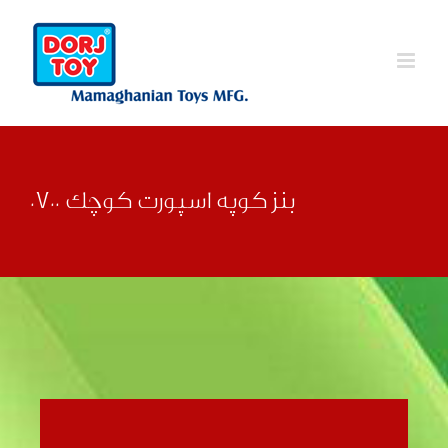
Ski
t
conten
بنز کوپه اسپورت کوچک 0700
قبلی
بعدی