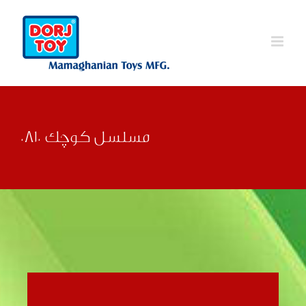
Ski
t
conten
مسلسل کوچک 0810
قبلی
بعدی