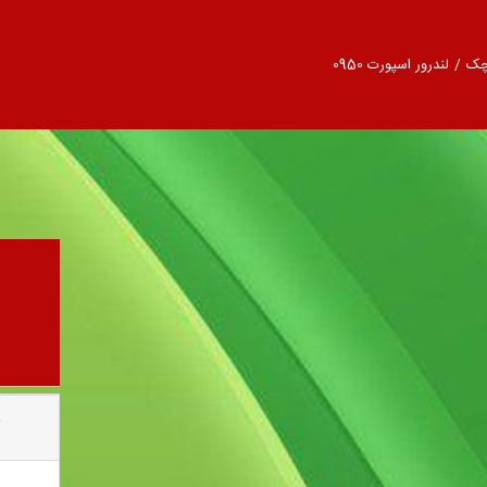
چک
/
لندرور اسپورت 0950
09
ک