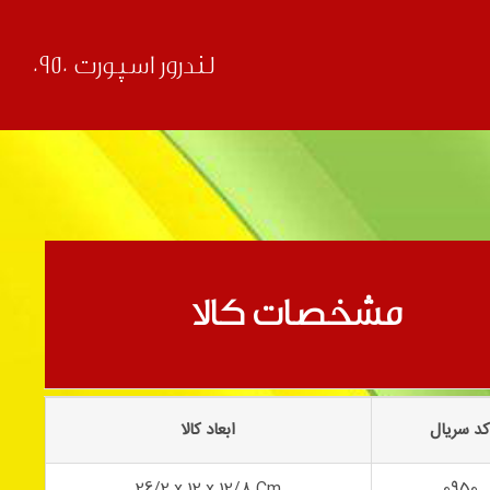
لندرور اسپورت 0950
قبلی
بعدی
مشخصات کالا
د سریال
ابعاد کالا
26/2 x 12 x 12/8 Cm
0950