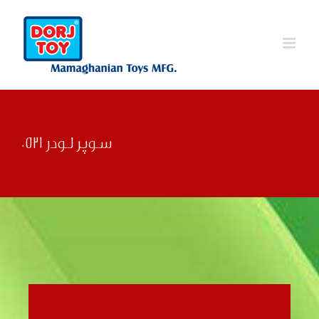
Ski
t
conten
سوپر لودر 0521
قبلی
بعدی