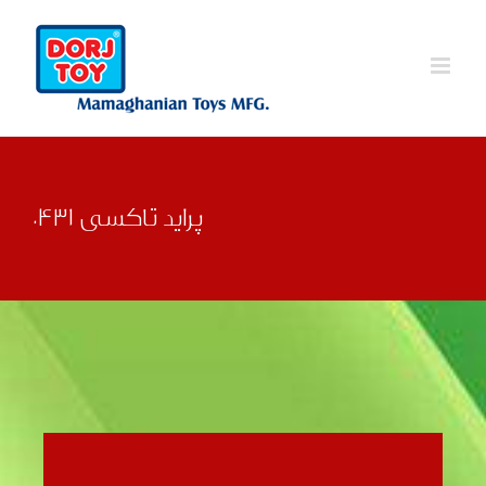
Ski
t
conten
پراید تاکسی 0431
قبلی
بعدی