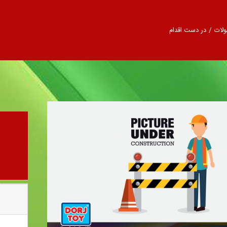
لات
/
در دست اقدام