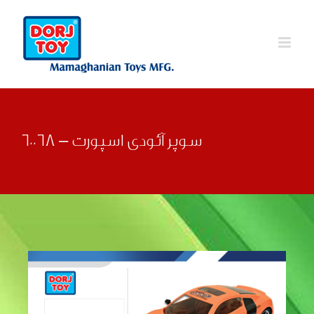
Ski
t
conten
سوپر آئودی اسپورت – 60068
قبلی
بعدی