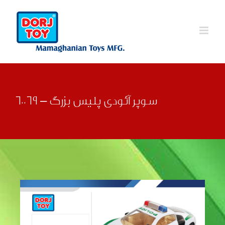
Ski
t
conten
سوپر آئودی پلیس بزرگ – 60069
قبلی
بعدی