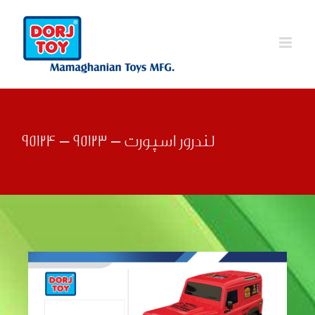
Ski
t
conten
لندرور اسپورت – 95123 – 95124
قبلی
بعدی