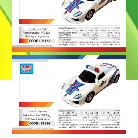
پورشه پلیس – 96122 – 96126