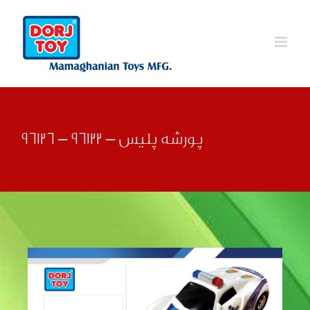
Ski
t
conten
پورشه پلیس – 96122 – 96126
قبلی
بعدی